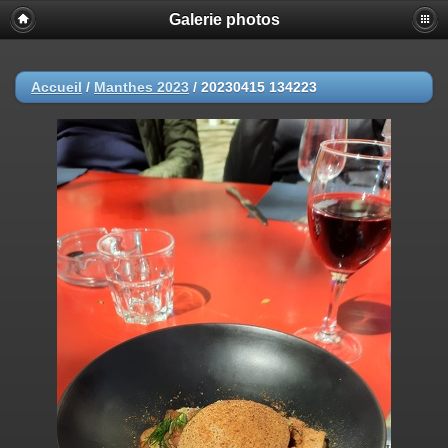
Galerie photos
Accueil
/
Manthes 2023
/
20230415 134223